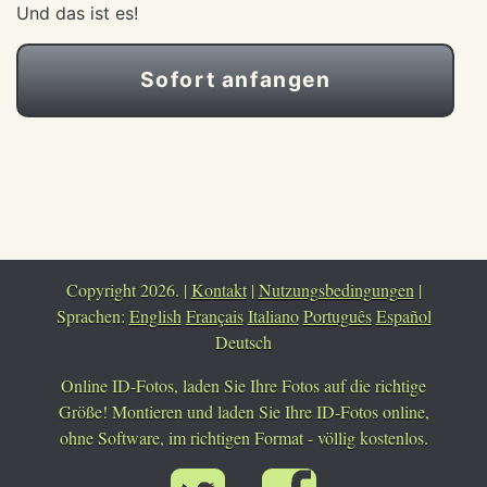
Und das ist es!
Sofort anfangen
Copyright 2026. |
Kontakt
|
Nutzungsbedingungen
|
Sprachen:
English
Français
Italiano
Português
Español
Deutsch
Online ID-Fotos, laden Sie Ihre Fotos auf die richtige
Größe! Montieren und laden Sie Ihre ID-Fotos online,
ohne Software, im richtigen Format - völlig kostenlos.